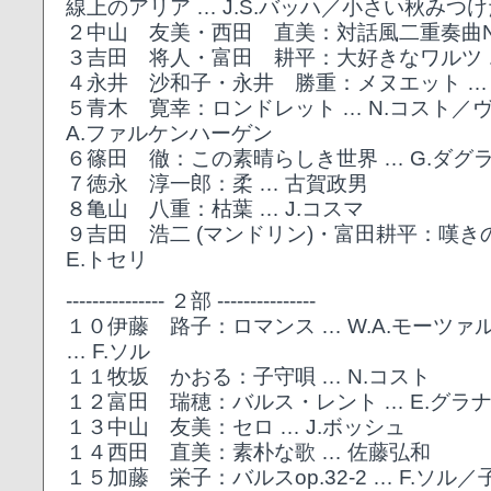
線上のアリア … J.S.バッハ／小さい秋みつけ
２中山 友美・西田 直美：対話風二重奏曲No.
３吉田 将人・富田 耕平：大好きなワルツ 
４永井 沙和子・永井 勝重：メヌエット …
５青木 寛幸：ロンドレット … N.コスト／
A.ファルケンハーゲン
６篠田 徹：この素晴らしき世界 … G.ダグ
７徳永 淳一郎：柔 … 古賀政男
８亀山 八重：枯葉 … J.コスマ
９吉田 浩二 (マンドリン)・富田耕平：嘆き
E.トセリ
--------------- ２部 ---------------
１０伊藤 路子：ロマンス … W.A.モーツ
… F.ソル
１１牧坂 かおる：子守唄 … N.コスト
１２富田 瑞穂：バルス・レント … E.グラ
１３中山 友美：セロ … J.ボッシュ
１４西田 直美：素朴な歌 … 佐藤弘和
１５加藤 栄子：バルスop.32-2 … F.ソル／