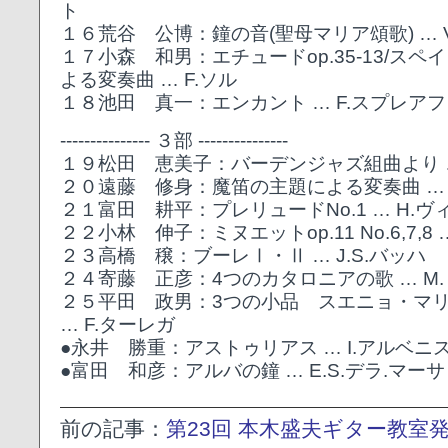
ト
１６荒谷 公博：鐘の音(聖母マリア頌歌) … V
１７小森 和男：エチュードop.35-13/ス
よる変奏曲 … F.ソル
１８池田 真一：エンカント … F.スプレア
--------------- ３部 ---------------
１９松田 恵美子：バーデンジャズ組曲より …
２０遠藤 修身：魔笛の主題による変奏曲 … 
２１富田 耕平：プレリュードNo.1 … H.
２２小林 伸子：ミヌエットop.11 No.6,7,8 
２３高橋 穣：ブーレⅠ・Ⅱ … J.S.バッハ
２４寄藤 正彦：4つのカタロニアの歌 … M
２５平田 政男：3つの小品 スエニョ・マ
… F.ターレガ
●永井 勝重：アストゥリアス … I.アルベニ
●富田 和彦：アルバの鐘 … E.S.デラ.マーサ
前の記事：
第23回 本木盛夫ギター教室